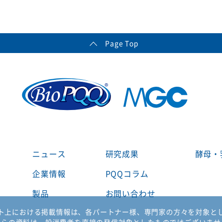
Page Top
ニュース
研究成果
酵母・
企業情報
PQQコラム
製品
お問い合わせ
ト上における掲載情報は、各パートナー様、
専門家の方々を対象と