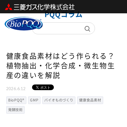
Skip
PQQコラム
to
content
健康食品素材はどう作られる？
植物抽出・化学合成・微生物生
産の違いを解説
2026.6.12
BioPQQ®
GMP
バイオものづくり
健康食品素材
発酵技術