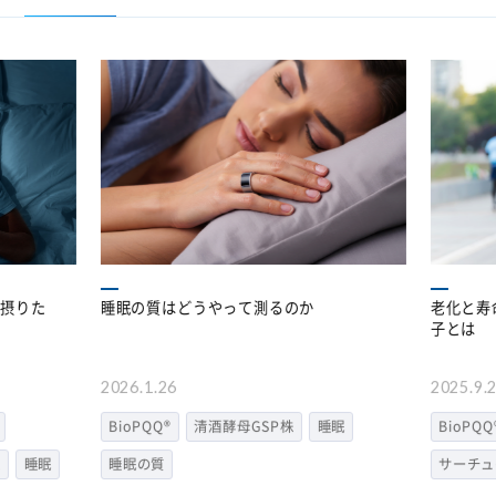
摂りた
睡眠の質はどうやって測るのか
老化と寿
子とは
2026.1.26
2025.9.2
BioPQQ®
清酒酵母GSP株
睡眠
BioPQQ®
睡眠
睡眠の質
サーチュ